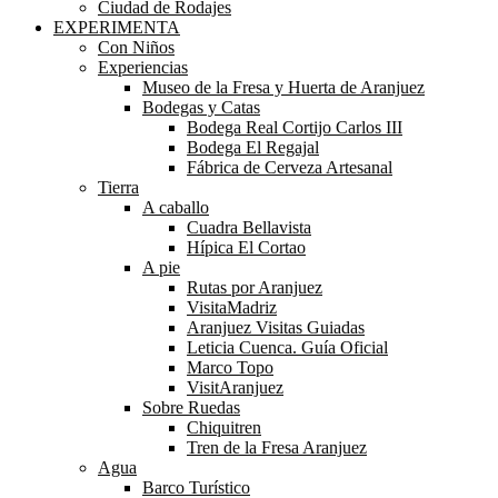
Ciudad de Rodajes
EXPERIMENTA
Con Niños
Experiencias
Museo de la Fresa y Huerta de Aranjuez
Bodegas y Catas
Bodega Real Cortijo Carlos III
Bodega El Regajal
Fábrica de Cerveza Artesanal
Tierra
A caballo
Cuadra Bellavista
Hípica El Cortao
A pie
Rutas por Aranjuez
VisitaMadriz
Aranjuez Visitas Guiadas
Leticia Cuenca. Guía Oficial
Marco Topo
VisitAranjuez
Sobre Ruedas
Chiquitren
Tren de la Fresa Aranjuez
Agua
Barco Turístico