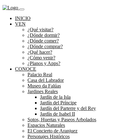
INICIO
VEN
¿Qué visitar?
¿Dónde dormir?
¿Dónde comer?
¿Dónde comprar?
¿Qué hacer?
¿Cómo venir?
¿Planos y Apps?
CONOCE
Palacio Real
Casa del Labrador
Museo da Falúas
Jardines Reales
Jardín de la Isla
Jardín del Príncipe
Jardín del Parterre y del Rey
Jardín de Isabel II
Sotos, Huertas y Paseos Arbolados
Espacios Naturales
El Concierto de Aranjuez
Personajes Históricos