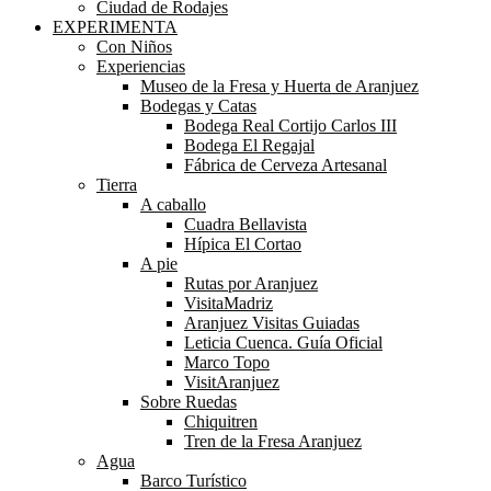
Ciudad de Rodajes
EXPERIMENTA
Con Niños
Experiencias
Museo de la Fresa y Huerta de Aranjuez
Bodegas y Catas
Bodega Real Cortijo Carlos III
Bodega El Regajal
Fábrica de Cerveza Artesanal
Tierra
A caballo
Cuadra Bellavista
Hípica El Cortao
A pie
Rutas por Aranjuez
VisitaMadriz
Aranjuez Visitas Guiadas
Leticia Cuenca. Guía Oficial
Marco Topo
VisitAranjuez
Sobre Ruedas
Chiquitren
Tren de la Fresa Aranjuez
Agua
Barco Turístico