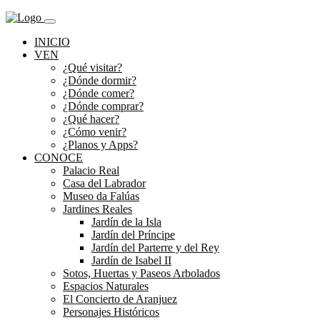
INICIO
VEN
¿Qué visitar?
¿Dónde dormir?
¿Dónde comer?
¿Dónde comprar?
¿Qué hacer?
¿Cómo venir?
¿Planos y Apps?
CONOCE
Palacio Real
Casa del Labrador
Museo da Falúas
Jardines Reales
Jardín de la Isla
Jardín del Príncipe
Jardín del Parterre y del Rey
Jardín de Isabel II
Sotos, Huertas y Paseos Arbolados
Espacios Naturales
El Concierto de Aranjuez
Personajes Históricos