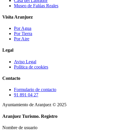
Casa del Labrador
Museo de Falúas Reales
Visita Aranjuez
Por Agua
Por Tierra
Por Aire
Legal
Aviso Legal
Política de cookies
Contacto
Formulario de contacto
91 891 04 27
Ayuntamiento de Aranjuez © 2025
Aranjuez Turismo.
Registro
Nombre de usuario