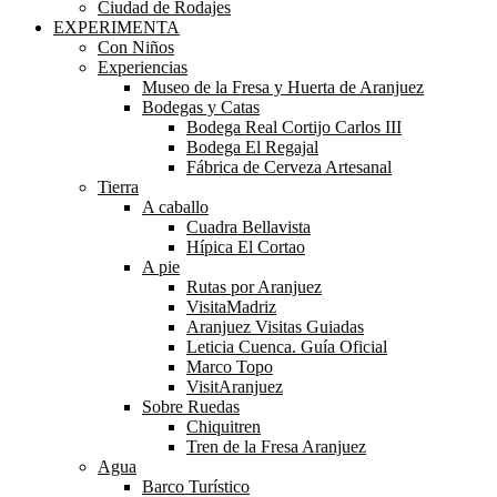
Ciudad de Rodajes
EXPERIMENTA
Con Niños
Experiencias
Museo de la Fresa y Huerta de Aranjuez
Bodegas y Catas
Bodega Real Cortijo Carlos III
Bodega El Regajal
Fábrica de Cerveza Artesanal
Tierra
A caballo
Cuadra Bellavista
Hípica El Cortao
A pie
Rutas por Aranjuez
VisitaMadriz
Aranjuez Visitas Guiadas
Leticia Cuenca. Guía Oficial
Marco Topo
VisitAranjuez
Sobre Ruedas
Chiquitren
Tren de la Fresa Aranjuez
Agua
Barco Turístico