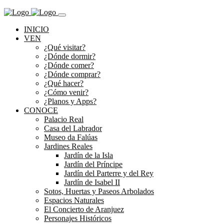
INICIO
VEN
¿Qué visitar?
¿Dónde dormir?
¿Dónde comer?
¿Dónde comprar?
¿Qué hacer?
¿Cómo venir?
¿Planos y Apps?
CONOCE
Palacio Real
Casa del Labrador
Museo da Falúas
Jardines Reales
Jardín de la Isla
Jardín del Príncipe
Jardín del Parterre y del Rey
Jardín de Isabel II
Sotos, Huertas y Paseos Arbolados
Espacios Naturales
El Concierto de Aranjuez
Personajes Históricos