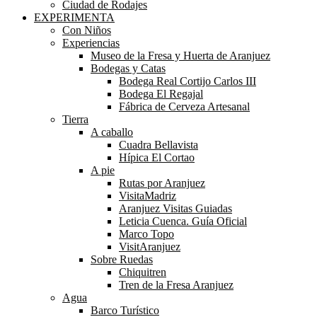
Ciudad de Rodajes
EXPERIMENTA
Con Niños
Experiencias
Museo de la Fresa y Huerta de Aranjuez
Bodegas y Catas
Bodega Real Cortijo Carlos III
Bodega El Regajal
Fábrica de Cerveza Artesanal
Tierra
A caballo
Cuadra Bellavista
Hípica El Cortao
A pie
Rutas por Aranjuez
VisitaMadriz
Aranjuez Visitas Guiadas
Leticia Cuenca. Guía Oficial
Marco Topo
VisitAranjuez
Sobre Ruedas
Chiquitren
Tren de la Fresa Aranjuez
Agua
Barco Turístico