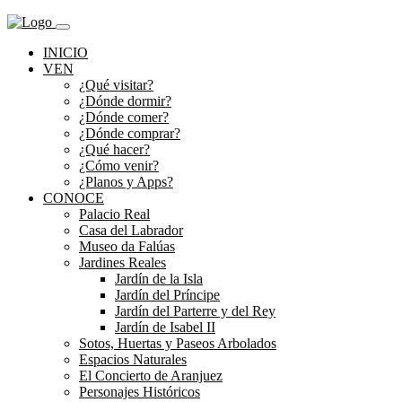
INICIO
VEN
¿Qué visitar?
¿Dónde dormir?
¿Dónde comer?
¿Dónde comprar?
¿Qué hacer?
¿Cómo venir?
¿Planos y Apps?
CONOCE
Palacio Real
Casa del Labrador
Museo da Falúas
Jardines Reales
Jardín de la Isla
Jardín del Príncipe
Jardín del Parterre y del Rey
Jardín de Isabel II
Sotos, Huertas y Paseos Arbolados
Espacios Naturales
El Concierto de Aranjuez
Personajes Históricos