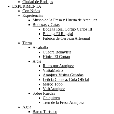
Ciudad de Rodajes
EXPERIMENTA
Con Niños
Experiencias
Museo de la Fresa y Huerta de Aranjuez
Bodegas y Catas
Bodega Real Cortijo Carlos III
Bodega El Regajal
Fábrica de Cerveza Artesanal
Tierra
A caballo
Cuadra Bellavista
Hípica El Cortao
A pie
Rutas por Aranjuez
VisitaMadriz
Aranjuez Visitas Guiadas
Leticia Cuenca. Guía Oficial
Marco Topo
VisitAranjuez
Sobre Ruedas
Chiquitren
Tren de la Fresa Aranjuez
Agua
Barco Turístico