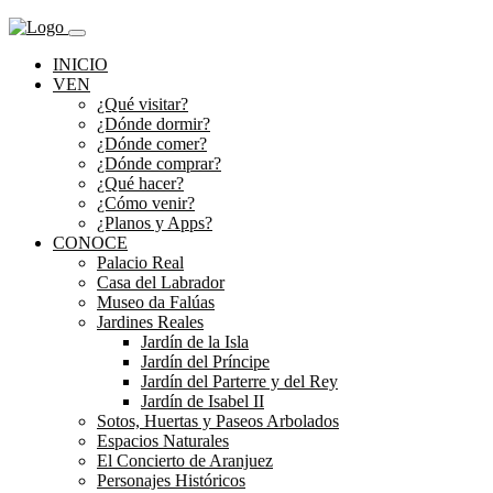
INICIO
VEN
¿Qué visitar?
¿Dónde dormir?
¿Dónde comer?
¿Dónde comprar?
¿Qué hacer?
¿Cómo venir?
¿Planos y Apps?
CONOCE
Palacio Real
Casa del Labrador
Museo da Falúas
Jardines Reales
Jardín de la Isla
Jardín del Príncipe
Jardín del Parterre y del Rey
Jardín de Isabel II
Sotos, Huertas y Paseos Arbolados
Espacios Naturales
El Concierto de Aranjuez
Personajes Históricos