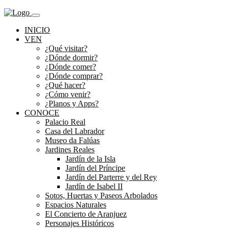
INICIO
VEN
¿Qué visitar?
¿Dónde dormir?
¿Dónde comer?
¿Dónde comprar?
¿Qué hacer?
¿Cómo venir?
¿Planos y Apps?
CONOCE
Palacio Real
Casa del Labrador
Museo da Falúas
Jardines Reales
Jardín de la Isla
Jardín del Príncipe
Jardín del Parterre y del Rey
Jardín de Isabel II
Sotos, Huertas y Paseos Arbolados
Espacios Naturales
El Concierto de Aranjuez
Personajes Históricos