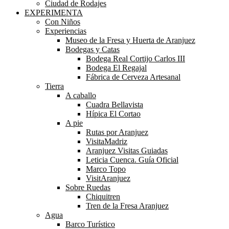
Ciudad de Rodajes
EXPERIMENTA
Con Niños
Experiencias
Museo de la Fresa y Huerta de Aranjuez
Bodegas y Catas
Bodega Real Cortijo Carlos III
Bodega El Regajal
Fábrica de Cerveza Artesanal
Tierra
A caballo
Cuadra Bellavista
Hípica El Cortao
A pie
Rutas por Aranjuez
VisitaMadriz
Aranjuez Visitas Guiadas
Leticia Cuenca. Guía Oficial
Marco Topo
VisitAranjuez
Sobre Ruedas
Chiquitren
Tren de la Fresa Aranjuez
Agua
Barco Turístico