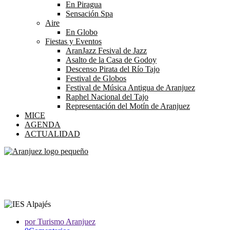
En Piragua
Sensación Spa
Aire
En Globo
Fiestas y Eventos
AranJazz Fesival de Jazz
Asalto de la Casa de Godoy
Descenso Pirata del Río Tajo
Festival de Globos
Festival de Música Antigua de Aranjuez
Raphel Nacional del Tajo
Representación del Motín de Aranjuez
MICE
AGENDA
ACTUALIDAD
XII Jornadas Gastronómicas y Culturales 
Un evento muy especial...
por Turismo Aranjuez