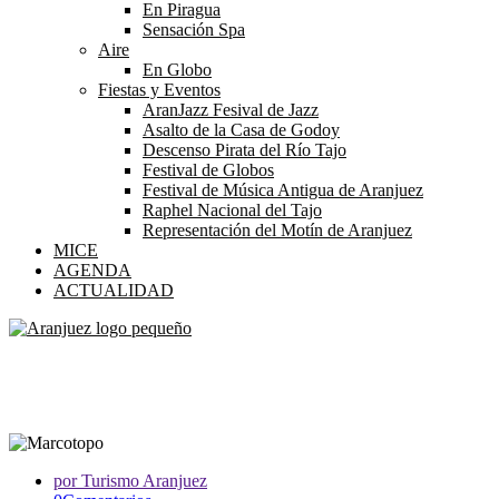
En Piragua
Sensación Spa
Aire
En Globo
Fiestas y Eventos
AranJazz Fesival de Jazz
Asalto de la Casa de Godoy
Descenso Pirata del Río Tajo
Festival de Globos
Festival de Música Antigua de Aranjuez
Raphel Nacional del Tajo
Representación del Motín de Aranjuez
MICE
AGENDA
ACTUALIDAD
¡Conoce Aranjuez con Marcotopo!
El mejor plan familiar para disfrutar con los peques
por Turismo Aranjuez