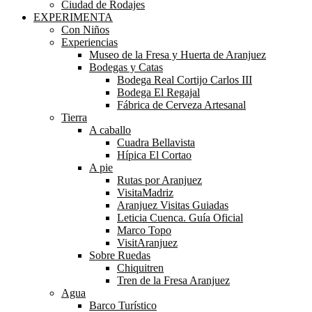
Ciudad de Rodajes
EXPERIMENTA
Con Niños
Experiencias
Museo de la Fresa y Huerta de Aranjuez
Bodegas y Catas
Bodega Real Cortijo Carlos III
Bodega El Regajal
Fábrica de Cerveza Artesanal
Tierra
A caballo
Cuadra Bellavista
Hípica El Cortao
A pie
Rutas por Aranjuez
VisitaMadriz
Aranjuez Visitas Guiadas
Leticia Cuenca. Guía Oficial
Marco Topo
VisitAranjuez
Sobre Ruedas
Chiquitren
Tren de la Fresa Aranjuez
Agua
Barco Turístico