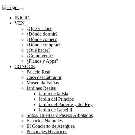
INICIO
VEN
¿Qué visitar?
¿Dónde dormir?
¿Dónde comer?
¿Dónde comprar?
¿Qué hacer?
¿Cómo venir?
¿Planos y Apps?
CONOCE
Palacio Real
Casa del Labrador
Museo da Falúas
Jardines Reales
Jardín de la Isla
Jardín del Príncipe
Jardín del Parterre y del Rey
Jardín de Isabel II
Sotos, Huertas y Paseos Arbolados
Espacios Naturales
El Concierto de Aranjuez
Personajes Históricos