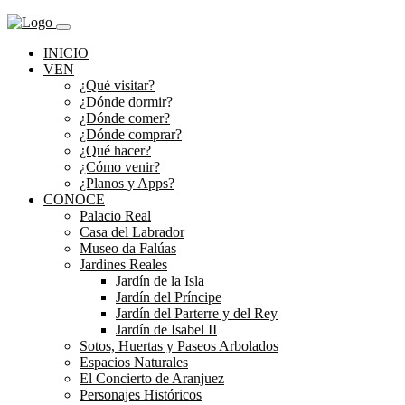
INICIO
VEN
¿Qué visitar?
¿Dónde dormir?
¿Dónde comer?
¿Dónde comprar?
¿Qué hacer?
¿Cómo venir?
¿Planos y Apps?
CONOCE
Palacio Real
Casa del Labrador
Museo da Falúas
Jardines Reales
Jardín de la Isla
Jardín del Príncipe
Jardín del Parterre y del Rey
Jardín de Isabel II
Sotos, Huertas y Paseos Arbolados
Espacios Naturales
El Concierto de Aranjuez
Personajes Históricos