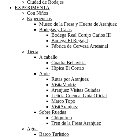
Ciudad de Rodajes
EXPERIMENTA
Con Niños
Experiencias
Museo de la Fresa y Huerta de Aranjuez
Bodegas y Catas
Bodega Real Cortijo Carlos III
Bodega El Regajal
Fábrica de Cerveza Artesanal
Tierra
A caballo
Cuadra Bellavista
Hípica El Cortao
A pie
Rutas por Aranjuez
VisitaMadriz
Aranjuez Visitas Guiadas
Leticia Cuenca. Guía Oficial
Marco Topo
VisitAranjuez
Sobre Ruedas
Chiquitren
Tren de la Fresa Aranjuez
Agua
Barco Turístico