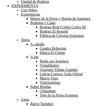
Ciudad de Rodajes
EXPERIMENTA
Con Niños
Experiencias
Museo de la Fresa y Huerta de Aranjuez
Bodegas y Catas
Bodega Real Cortijo Carlos III
Bodega El Regajal
Fábrica de Cerveza Artesanal
Tierra
A caballo
Cuadra Bellavista
Hípica El Cortao
A pie
Rutas por Aranjuez
VisitaMadriz
Aranjuez Visitas Guiadas
Leticia Cuenca. Guía Oficial
Marco Topo
VisitAranjuez
Sobre Ruedas
Chiquitren
Tren de la Fresa Aranjuez
Agua
Barco Turístico