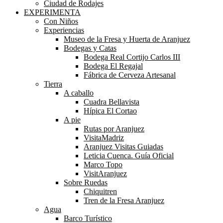
Ciudad de Rodajes
EXPERIMENTA
Con Niños
Experiencias
Museo de la Fresa y Huerta de Aranjuez
Bodegas y Catas
Bodega Real Cortijo Carlos III
Bodega El Regajal
Fábrica de Cerveza Artesanal
Tierra
A caballo
Cuadra Bellavista
Hípica El Cortao
A pie
Rutas por Aranjuez
VisitaMadriz
Aranjuez Visitas Guiadas
Leticia Cuenca. Guía Oficial
Marco Topo
VisitAranjuez
Sobre Ruedas
Chiquitren
Tren de la Fresa Aranjuez
Agua
Barco Turístico