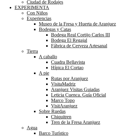
Ciudad de Rodajes
EXPERIMENTA
Con Niños
Experiencias
Museo de la Fresa y Huerta de Aranjuez
Bodegas y Catas
Bodega Real Cortijo Carlos III
Bodega El Regajal
Fábrica de Cerveza Artesanal
Tierra
A caballo
Cuadra Bellavista
Hípica El Cortao
A pie
Rutas por Aranjuez
VisitaMadriz
Aranjuez Visitas Guiadas
Leticia Cuenca. Guía Oficial
Marco Topo
VisitAranjuez
Sobre Ruedas
Chiquitren
Tren de la Fresa Aranjuez
Agua
Barco Turístico