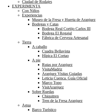
Ciudad de Rodajes
EXPERIMENTA
Con Niños
Experiencias
Museo de la Fresa y Huerta de Aranjuez
Bodegas y Catas
Bodega Real Cortijo Carlos III
Bodega El Regajal
Fábrica de Cerveza Artesanal
Tierra
A caballo
Cuadra Bellavista
Hípica El Cortao
A pie
Rutas por Aranjuez
VisitaMadriz
Aranjuez Visitas Guiadas
Leticia Cuenca. Guía Oficial
Marco Topo
VisitAranjuez
Sobre Ruedas
Chiquitren
Tren de la Fresa Aranjuez
Agua
Barco Turístico