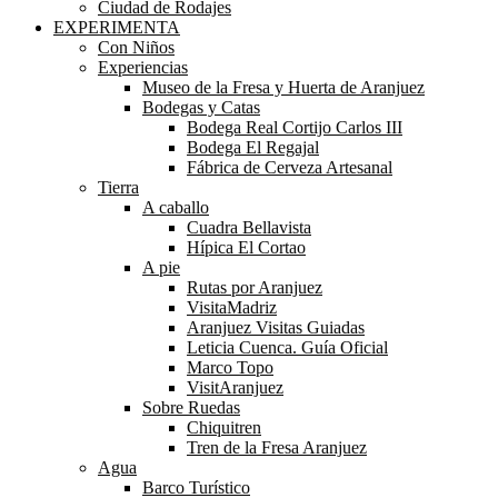
Ciudad de Rodajes
EXPERIMENTA
Con Niños
Experiencias
Museo de la Fresa y Huerta de Aranjuez
Bodegas y Catas
Bodega Real Cortijo Carlos III
Bodega El Regajal
Fábrica de Cerveza Artesanal
Tierra
A caballo
Cuadra Bellavista
Hípica El Cortao
A pie
Rutas por Aranjuez
VisitaMadriz
Aranjuez Visitas Guiadas
Leticia Cuenca. Guía Oficial
Marco Topo
VisitAranjuez
Sobre Ruedas
Chiquitren
Tren de la Fresa Aranjuez
Agua
Barco Turístico