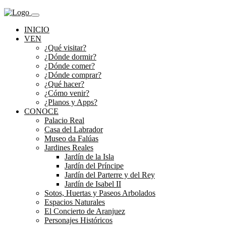
INICIO
VEN
¿Qué visitar?
¿Dónde dormir?
¿Dónde comer?
¿Dónde comprar?
¿Qué hacer?
¿Cómo venir?
¿Planos y Apps?
CONOCE
Palacio Real
Casa del Labrador
Museo da Falúas
Jardines Reales
Jardín de la Isla
Jardín del Príncipe
Jardín del Parterre y del Rey
Jardín de Isabel II
Sotos, Huertas y Paseos Arbolados
Espacios Naturales
El Concierto de Aranjuez
Personajes Históricos