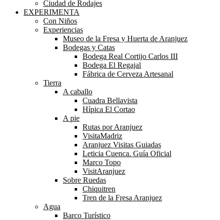
Ciudad de Rodajes
EXPERIMENTA
Con Niños
Experiencias
Museo de la Fresa y Huerta de Aranjuez
Bodegas y Catas
Bodega Real Cortijo Carlos III
Bodega El Regajal
Fábrica de Cerveza Artesanal
Tierra
A caballo
Cuadra Bellavista
Hípica El Cortao
A pie
Rutas por Aranjuez
VisitaMadriz
Aranjuez Visitas Guiadas
Leticia Cuenca. Guía Oficial
Marco Topo
VisitAranjuez
Sobre Ruedas
Chiquitren
Tren de la Fresa Aranjuez
Agua
Barco Turístico