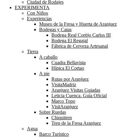
Ciudad de Rodajes
EXPERIMENTA
Con Niños
Experiencias
Museo de la Fresa y Huerta de Aranjuez
Bodegas y Catas
Bodega Real Cortijo Carlos III
Bodega El Regajal
Fábrica de Cerveza Artesanal
Tierra
A caballo
Cuadra Bellavista
Hípica El Cortao
A pie
Rutas por Aranjuez
VisitaMadriz
Aranjuez Visitas Guiadas
Leticia Cuenca. Guía Oficial
Marco Topo
VisitAranjuez
Sobre Ruedas
Chiquitren
Tren de la Fresa Aranjuez
Agua
Barco Turístico