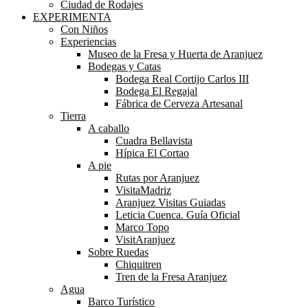
Ciudad de Rodajes
EXPERIMENTA
Con Niños
Experiencias
Museo de la Fresa y Huerta de Aranjuez
Bodegas y Catas
Bodega Real Cortijo Carlos III
Bodega El Regajal
Fábrica de Cerveza Artesanal
Tierra
A caballo
Cuadra Bellavista
Hípica El Cortao
A pie
Rutas por Aranjuez
VisitaMadriz
Aranjuez Visitas Guiadas
Leticia Cuenca. Guía Oficial
Marco Topo
VisitAranjuez
Sobre Ruedas
Chiquitren
Tren de la Fresa Aranjuez
Agua
Barco Turístico