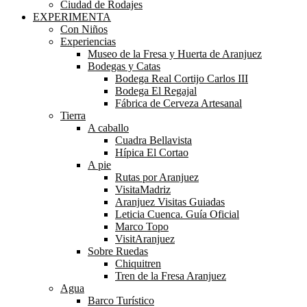
Ciudad de Rodajes
EXPERIMENTA
Con Niños
Experiencias
Museo de la Fresa y Huerta de Aranjuez
Bodegas y Catas
Bodega Real Cortijo Carlos III
Bodega El Regajal
Fábrica de Cerveza Artesanal
Tierra
A caballo
Cuadra Bellavista
Hípica El Cortao
A pie
Rutas por Aranjuez
VisitaMadriz
Aranjuez Visitas Guiadas
Leticia Cuenca. Guía Oficial
Marco Topo
VisitAranjuez
Sobre Ruedas
Chiquitren
Tren de la Fresa Aranjuez
Agua
Barco Turístico