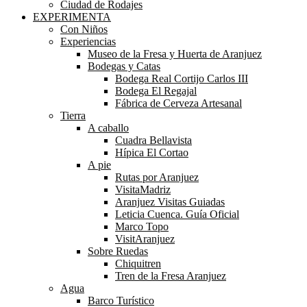
Ciudad de Rodajes
EXPERIMENTA
Con Niños
Experiencias
Museo de la Fresa y Huerta de Aranjuez
Bodegas y Catas
Bodega Real Cortijo Carlos III
Bodega El Regajal
Fábrica de Cerveza Artesanal
Tierra
A caballo
Cuadra Bellavista
Hípica El Cortao
A pie
Rutas por Aranjuez
VisitaMadriz
Aranjuez Visitas Guiadas
Leticia Cuenca. Guía Oficial
Marco Topo
VisitAranjuez
Sobre Ruedas
Chiquitren
Tren de la Fresa Aranjuez
Agua
Barco Turístico