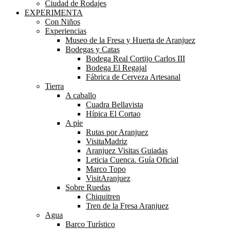
Ciudad de Rodajes
EXPERIMENTA
Con Niños
Experiencias
Museo de la Fresa y Huerta de Aranjuez
Bodegas y Catas
Bodega Real Cortijo Carlos III
Bodega El Regajal
Fábrica de Cerveza Artesanal
Tierra
A caballo
Cuadra Bellavista
Hípica El Cortao
A pie
Rutas por Aranjuez
VisitaMadriz
Aranjuez Visitas Guiadas
Leticia Cuenca. Guía Oficial
Marco Topo
VisitAranjuez
Sobre Ruedas
Chiquitren
Tren de la Fresa Aranjuez
Agua
Barco Turístico