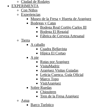
Ciudad de Rodajes
EXPERIMENTA
Con Niños
Experiencias
Museo de la Fresa y Huerta de Aranjuez
Bodegas y Catas
Bodega Real Cortijo Carlos III
Bodega El Regajal
Fábrica de Cerveza Artesanal
Tierra
A caballo
Cuadra Bellavista
Hípica El Cortao
A pie
Rutas por Aranjuez
VisitaMadriz
Aranjuez Visitas Guiadas
Leticia Cuenca. Guía Oficial
Marco Topo
VisitAranjuez
Sobre Ruedas
Chiquitren
Tren de la Fresa Aranjuez
Agua
Barco Turístico