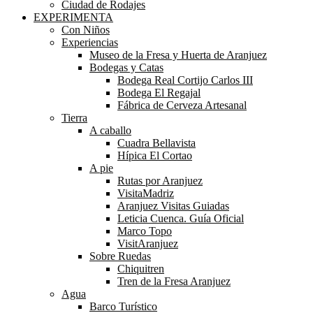
Ciudad de Rodajes
EXPERIMENTA
Con Niños
Experiencias
Museo de la Fresa y Huerta de Aranjuez
Bodegas y Catas
Bodega Real Cortijo Carlos III
Bodega El Regajal
Fábrica de Cerveza Artesanal
Tierra
A caballo
Cuadra Bellavista
Hípica El Cortao
A pie
Rutas por Aranjuez
VisitaMadriz
Aranjuez Visitas Guiadas
Leticia Cuenca. Guía Oficial
Marco Topo
VisitAranjuez
Sobre Ruedas
Chiquitren
Tren de la Fresa Aranjuez
Agua
Barco Turístico