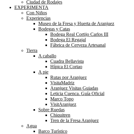
Ciudad de Rodajes
EXPERIMENTA
Con Niños
Experiencias
Museo de la Fresa y Huerta de Aranjuez
Bodegas y Catas
Bodega Real Cortijo Carlos III
Bodega El Regajal
Fábrica de Cerveza Artesanal
Tierra
A caballo
Cuadra Bellavista
Hípica El Cortao
A pie
Rutas por Aranjuez
VisitaMadriz
Aranjuez Visitas Guiadas
Leticia Cuenca. Guía Oficial
Marco Topo
VisitAranjuez
Sobre Ruedas
Chiquitren
Tren de la Fresa Aranjuez
Agua
Barco Turístico