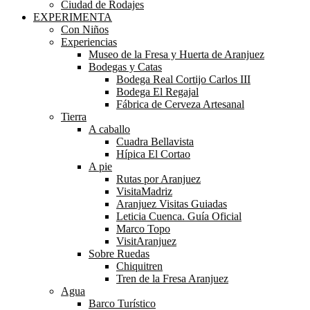
Ciudad de Rodajes
EXPERIMENTA
Con Niños
Experiencias
Museo de la Fresa y Huerta de Aranjuez
Bodegas y Catas
Bodega Real Cortijo Carlos III
Bodega El Regajal
Fábrica de Cerveza Artesanal
Tierra
A caballo
Cuadra Bellavista
Hípica El Cortao
A pie
Rutas por Aranjuez
VisitaMadriz
Aranjuez Visitas Guiadas
Leticia Cuenca. Guía Oficial
Marco Topo
VisitAranjuez
Sobre Ruedas
Chiquitren
Tren de la Fresa Aranjuez
Agua
Barco Turístico