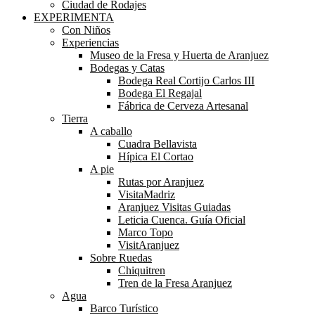
Ciudad de Rodajes
EXPERIMENTA
Con Niños
Experiencias
Museo de la Fresa y Huerta de Aranjuez
Bodegas y Catas
Bodega Real Cortijo Carlos III
Bodega El Regajal
Fábrica de Cerveza Artesanal
Tierra
A caballo
Cuadra Bellavista
Hípica El Cortao
A pie
Rutas por Aranjuez
VisitaMadriz
Aranjuez Visitas Guiadas
Leticia Cuenca. Guía Oficial
Marco Topo
VisitAranjuez
Sobre Ruedas
Chiquitren
Tren de la Fresa Aranjuez
Agua
Barco Turístico