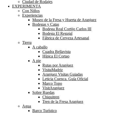
Ciudad de Rodajes
EXPERIMENTA
Con Niños
Experiencias
Museo de la Fresa y Huerta de Aranjuez
Bodegas y Catas
Bodega Real Cortijo Carlos III
Bodega El Regajal
Fábrica de Cerveza Artesanal
Tierra
A caballo
Cuadra Bellavista
Hípica El Cortao
A pie
Rutas por Aranjuez
VisitaMadriz
Aranjuez Visitas Guiadas
Leticia Cuenca. Guía Oficial
Marco Topo
VisitAranjuez
Sobre Ruedas
Chiquitren
Tren de la Fresa Aranjuez
Agua
Barco Turístico