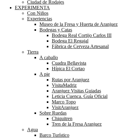
Ciudad de Rodajes
EXPERIMENTA
Con Niños
Experiencias
Museo de la Fresa y Huerta de Aranjuez
Bodegas y Catas
Bodega Real Cortijo Carlos III
Bodega El Regajal
Fábrica de Cerveza Artesanal
Tierra
A caballo
Cuadra Bellavista
Hípica El Cortao
A pie
Rutas por Aranjuez
VisitaMadriz
Aranjuez Visitas Guiadas
Leticia Cuenca. Guía Oficial
Marco Topo
VisitAranjuez
Sobre Ruedas
Chiquitren
Tren de la Fresa Aranjuez
Agua
Barco Turístico