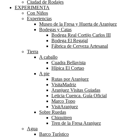
Ciudad de Rodajes
EXPERIMENTA
Con Niños
Experiencias
Museo de la Fresa y Huerta de Aranjuez
Bodegas y Catas
Bodega Real Cortijo Carlos III
Bodega El Regajal
Fábrica de Cerveza Artesanal
Tierra
A caballo
Cuadra Bellavista
Hípica El Cortao
A pie
Rutas por Aranjuez
VisitaMadriz
Aranjuez Visitas Guiadas
Leticia Cuenca. Guía Oficial
Marco Topo
VisitAranjuez
Sobre Ruedas
Chiquitren
Tren de la Fresa Aranjuez
Agua
Barco Turístico