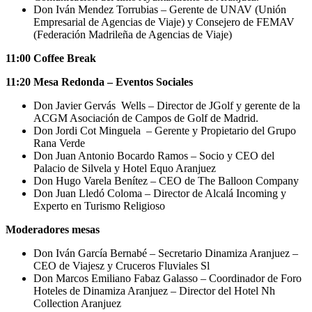
Don Iván Mendez Torrubias – Gerente de UNAV (Unión
Empresarial de Agencias de Viaje) y Consejero de FEMAV
(Federación Madrileña de Agencias de Viaje)
11:00 Coffee Break
11:20
Mesa Redonda – Eventos Sociales
Don Javier Gervás Wells – Director de JGolf y gerente de la
ACGM Asociación de Campos de Golf de Madrid.
Don Jordi Cot Minguela – Gerente y Propietario del Grupo
Rana Verde
Don Juan Antonio Bocardo Ramos – Socio y CEO del
Palacio de Silvela y Hotel Equo Aranjuez
Don Hugo Varela Benítez – CEO de The Balloon Company
Don Juan Lledó Coloma – Director de Alcalá Incoming y
Experto en Turismo Religioso
Moderadores mesas
Don Iván García Bernabé – Secretario Dinamiza Aranjuez –
CEO de Viajesz y Cruceros Fluviales Sl
Don Marcos Emiliano Fabaz Galasso – Coordinador de Foro
Hoteles de Dinamiza Aranjuez – Director del Hotel Nh
Collection Aranjuez