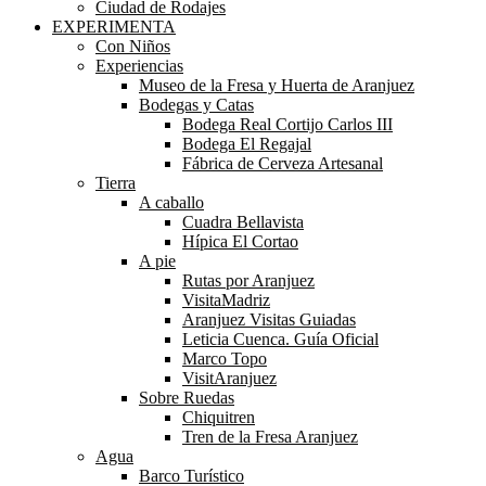
Ciudad de Rodajes
EXPERIMENTA
Con Niños
Experiencias
Museo de la Fresa y Huerta de Aranjuez
Bodegas y Catas
Bodega Real Cortijo Carlos III
Bodega El Regajal
Fábrica de Cerveza Artesanal
Tierra
A caballo
Cuadra Bellavista
Hípica El Cortao
A pie
Rutas por Aranjuez
VisitaMadriz
Aranjuez Visitas Guiadas
Leticia Cuenca. Guía Oficial
Marco Topo
VisitAranjuez
Sobre Ruedas
Chiquitren
Tren de la Fresa Aranjuez
Agua
Barco Turístico