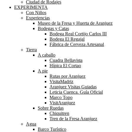
Ciudad de Rodajes
EXPERIMENTA
Con Niños
Experiencias
Museo de la Fresa y Huerta de Aranjuez
Bodegas y Catas
Bodega Real Cortijo Carlos III
Bodega El Regajal
Fábrica de Cerveza Artesanal
Tierra
A caballo
Cuadra Bellavista
Hípica El Cortao
A pie
Rutas por Aranjuez
VisitaMadriz
Aranjuez Visitas Guiadas
Leticia Cuenca. Guía Oficial
Marco Topo
VisitAranjuez
Sobre Ruedas
Chiquitren
Tren de la Fresa Aranjuez
Agua
Barco Turístico