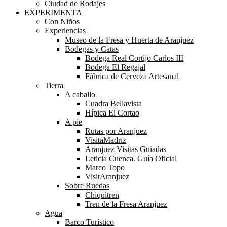
Ciudad de Rodajes
EXPERIMENTA
Con Niños
Experiencias
Museo de la Fresa y Huerta de Aranjuez
Bodegas y Catas
Bodega Real Cortijo Carlos III
Bodega El Regajal
Fábrica de Cerveza Artesanal
Tierra
A caballo
Cuadra Bellavista
Hípica El Cortao
A pie
Rutas por Aranjuez
VisitaMadriz
Aranjuez Visitas Guiadas
Leticia Cuenca. Guía Oficial
Marco Topo
VisitAranjuez
Sobre Ruedas
Chiquitren
Tren de la Fresa Aranjuez
Agua
Barco Turístico