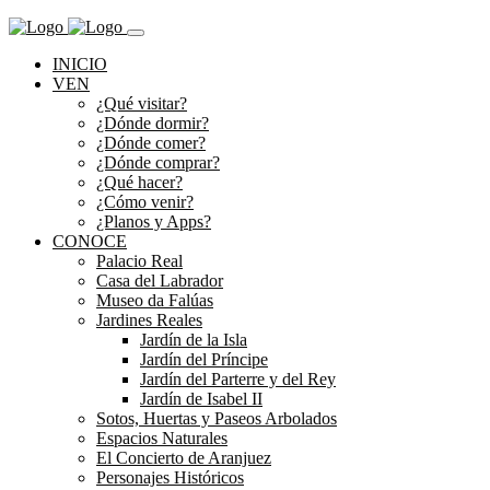
INICIO
VEN
¿Qué visitar?
¿Dónde dormir?
¿Dónde comer?
¿Dónde comprar?
¿Qué hacer?
¿Cómo venir?
¿Planos y Apps?
CONOCE
Palacio Real
Casa del Labrador
Museo da Falúas
Jardines Reales
Jardín de la Isla
Jardín del Príncipe
Jardín del Parterre y del Rey
Jardín de Isabel II
Sotos, Huertas y Paseos Arbolados
Espacios Naturales
El Concierto de Aranjuez
Personajes Históricos