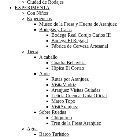
Ciudad de Rodajes
EXPERIMENTA
Con Niños
Experiencias
Museo de la Fresa y Huerta de Aranjuez
Bodegas y Catas
Bodega Real Cortijo Carlos III
Bodega El Regajal
Fábrica de Cerveza Artesanal
Tierra
A caballo
Cuadra Bellavista
Hípica El Cortao
A pie
Rutas por Aranjuez
VisitaMadriz
Aranjuez Visitas Guiadas
Leticia Cuenca. Guía Oficial
Marco Topo
VisitAranjuez
Sobre Ruedas
Chiquitren
Tren de la Fresa Aranjuez
Agua
Barco Turístico