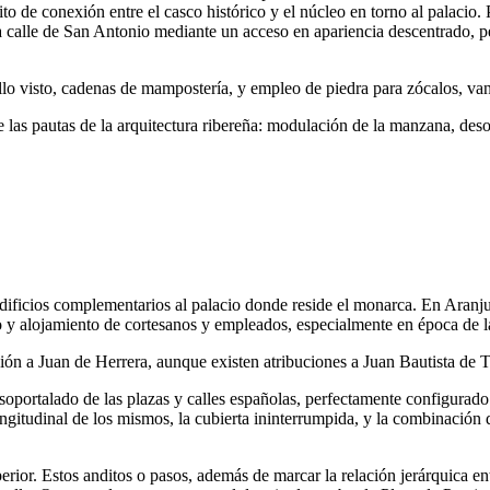
 de conexión entre el casco histórico y el núcleo en torno al palacio. 
 la calle de San Antonio mediante un acceso en apariencia descentrado,
rillo visto, cadenas de mampostería, y empleo de piedra para zócalos, va
igue las pautas de la arquitectura ribereña: modulación de la manzana, de
edificios complementarios al palacio donde reside el monarca. En Aranj
o y alojamiento de cortesanos y empleados, especialmente en época de l
ón a Juan de Herrera, aunque existen atribuciones a Juan Bautista de T
l soportalado de las plazas y calles españolas, perfectamente configurad
gitudinal de los mismos, la cubierta ininterrumpida, y la combinación d
perior. Estos anditos o pasos, además de marcar la relación jerárquica e