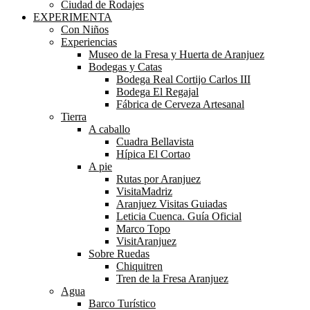
Ciudad de Rodajes
EXPERIMENTA
Con Niños
Experiencias
Museo de la Fresa y Huerta de Aranjuez
Bodegas y Catas
Bodega Real Cortijo Carlos III
Bodega El Regajal
Fábrica de Cerveza Artesanal
Tierra
A caballo
Cuadra Bellavista
Hípica El Cortao
A pie
Rutas por Aranjuez
VisitaMadriz
Aranjuez Visitas Guiadas
Leticia Cuenca. Guía Oficial
Marco Topo
VisitAranjuez
Sobre Ruedas
Chiquitren
Tren de la Fresa Aranjuez
Agua
Barco Turístico