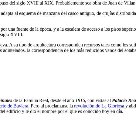
 paso del siglo XVIII al XIX. Probablemente sea obra de Juan de Villanue
 adapta al esquema de manzana del casco antiguo, de crujías distribuida
o por una fuente de la época, y a la escalera de acceso a los pisos super
 siglo XVIII.
eva. A su tipo de arquitectura corresponden recursos tales como los sutil
os adintelados, la correspondencia de los más reducidos vanos del sotaba
inales
de la Familia Real, desde el año
1816
, con vistas al
Palacio Rea
rto de Baviera
. Pero al proclamarse la
revolución de La Gloriosa
y abdi
del edificio y le dio el nombre por el que es conocido hoy en día.