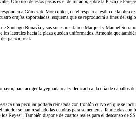
alle. Otro uso de estos pasos es el de mirador, sobre la Plaza de Parejas
rresponden a Gómez de Mora quien, en el respeto al estilo de la obra rea
 cuatro crujías soportaladas, esquema que se reproducirá a fines del sig
ión de Santiago Bonavía y sus sucesores Jaime Marquet y Manuel Serran
e los laterales hacia la plaza quedan uniformados. Armonía que también 
del palacio real.
omayor, para acoger la yeguada real y dedicarla a la cría de caballos de 
Destaca una peculiar portada rematada con frontón curvo en que se inclu
el interior se han resaltado las cuadras para sementeras, fabricadas con
de los Reyes”. También dispone de cuartos reales para el descanso de SS