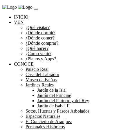
INICIO
VEN
¿Qué visitar?
¿Dónde dormir?
¿Dónde comer?
¿Dónde comprar?
¿Qué hacer?
¿Cómo venir?
¿Planos y Apps?
CONOCE
Palacio Real
Casa del Labrador
Museo da Falúas
Jardines Reales
Jardín de la Isla
Jardín del Príncipe
Jardín del Parterre y del Rey
Jardín de Isabel II
Sotos, Huertas y Paseos Arbolados
Espacios Naturales
El Concierto de Aranjuez
Personajes Históricos