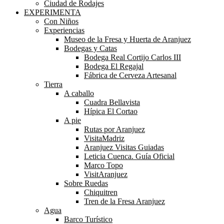
Ciudad de Rodajes
EXPERIMENTA
Con Niños
Experiencias
Museo de la Fresa y Huerta de Aranjuez
Bodegas y Catas
Bodega Real Cortijo Carlos III
Bodega El Regajal
Fábrica de Cerveza Artesanal
Tierra
A caballo
Cuadra Bellavista
Hípica El Cortao
A pie
Rutas por Aranjuez
VisitaMadriz
Aranjuez Visitas Guiadas
Leticia Cuenca. Guía Oficial
Marco Topo
VisitAranjuez
Sobre Ruedas
Chiquitren
Tren de la Fresa Aranjuez
Agua
Barco Turístico