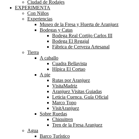
Ciudad de Rodajes
EXPERIMENTA
Con Niños
Experiencias
Museo de la Fresa y Huerta de Aranjuez
Bodegas y Catas
Bodega Real Cortijo Carlos III
Bodega El Regajal
Fábrica de Cerveza Artesanal
Tierra
A caballo
Cuadra Bellavista
Hípica El Cortao
A pie
Rutas por Aranjuez
VisitaMadriz
Aranjuez Visitas Guiadas
Leticia Cuenca. Guía Oficial
Marco Topo
VisitAranjuez
Sobre Ruedas
Chiquitren
Tren de la Fresa Aranjuez
Agua
Barco Turístico